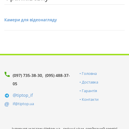
Камери для відеонагляду
Головна
(097) 735-38-30
(095) 488-37-
Доставка
05
Гарантія
@tiptop_if
Контакти
if@tiptop.ua
Інтернет-магазин tiptop.ua - смішні ціни, серйозний сервіс!