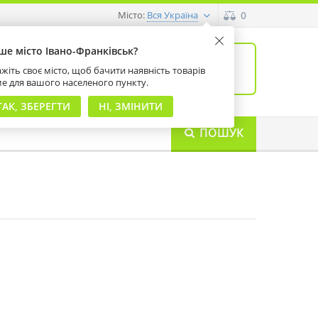
Місто:
0
Вся Україна
ше місто Івано-Франківськ?
0
товарів: 0
жіть своє місто, щоб бачити наявність товарів
на суму 0 грн
ме для вашого населеного пункту.
ТАК, ЗБЕРЕГТИ
НІ, ЗМІНИТИ
ПОШУК