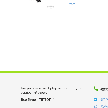
Yate
Інтернет-магазин tiptop.ua - смішні ціни,
(097
серйозний сервіс!
@tip
Все буде - ТІПТОП ;)
if@ti