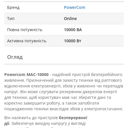
Бренд
PowerCom
Тип
Online
Повна потужність
10000 ВА
Активна потужність
10000 Вт
Огляд
Powercom MAC-10000
- надійний пристрій безперебійного
живлення. Призначений для захисту техніки від раптового
відключення електроенергії, збоїв у живленні чи перепадів
напруг. Він може слугувати резервним джерелом енергії
для техніки, щоб користувач мав час зберегти дані та
коректно завершити роботу, а також запобігати
пошкодженню техніки внаслідок збоїв у електропостачанні.
Він належить до пристроїв
безперервної
дії
. Забезпечує вихідну напругу у вигляді