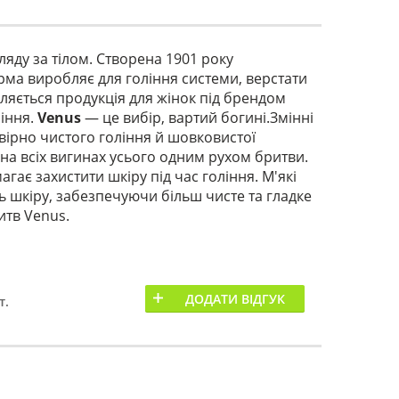
ляду за тілом. Створена 1901 року
ма виробляє для гоління системи, верстати
вляється продукція для жінок під брендом
ління.
Venus
— це вибір, вартий богині.Змінні
вірно чистого гоління й шовковистої
 на всіх вигинах усього одним рухом бритви.
ає захистити шкіру під час гоління. М'які
 шкіру, забезпечуючи більш чисте та гладке
ритв Venus.
ДОДАТИ ВІДГУК
т.