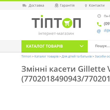
Доставка
Гарантія
Контакти
Пн-П
(09
if@
КАТАЛОГ
ТОВАРІВ
Тіптоп
Каталог товарів
Для дітей та батьків
Засоби ос
Змінні касети Gillette
(7702018490943/77020