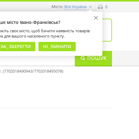
Місто:
0
Вся Україна
ше місто Івано-Франківськ?
0
товарів: 0
жіть своє місто, щоб бачити наявність товарів
на суму 0 грн
ме для вашого населеного пункту.
ТАК, ЗБЕРЕГТИ
НІ, ЗМІНИТИ
ПОШУК
шт. (7702018490943/7702018495078)