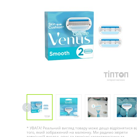
* УВАГА! Реальний вигляд товару може дещо відрізнятися ві
того, який зображений на малюнку. Ми радимо звіряти
зовнішній вигляд, опис та технічні характеристики за