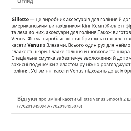
Огляд
Gillette
— це виробник аксесуарів для гоління й дог
американським винахідником Кінг Кемп Жиллетт фір
та леза до них, аксесуари для гоління.Також вигото
Venus. Фірма виробляє жіночі бритви та гелі для го
касети
Venus
з 3
лезами. Всього один рух для неймо
гладкості шкіри. Гладке гоління й шовковиста шкіра
Спеціальна смужка забезпечує зволоження й допомаг
захисні подушечки з еластоміру ніжно розгладжують
гоління. Усі змінні касети Venus підходять до всіх б
Відгуки
про Змінні касети Gillette Venus Smooth 2 ш
(7702018490943/7702018495078)