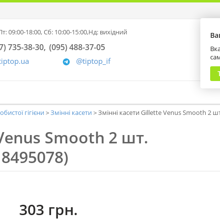
т: 09:00-18:00,
Сб: 10:00-15:00,
Нд: вихідний
Ва
7) 735-38-30
(095) 488-37-05
Вка
са
tiptop.ua
@tiptop_if
обистої гігієни
Змінні касети
Змінні касети Gillette Venus Smooth 2 
 Venus Smooth 2 шт.
18495078)
303 грн.