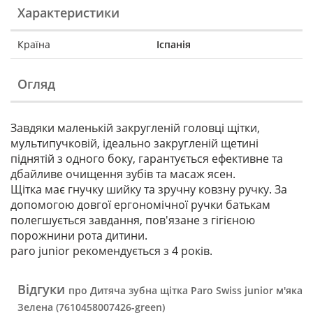
Характеристики
Країна
Іспанія
Огляд
Завдяки маленькій закругленій головці щітки,
мультипучковій, ідеально закругленій щетині
піднятій з одного боку, гарантується ефективне та
дбайливе очищення зубів та масаж ясен.
Щітка має гнучку шийку та зручну ковзну ручку. За
допомогою довгої ергономічної ручки батькам
полегшується завдання, пов'язане з гігієною
порожнини рота дитини.
paro junior рекомендується з 4 років.
Відгуки
про Дитяча зубна щітка Paro Swiss junior м'яка
Зелена (7610458007426-green)