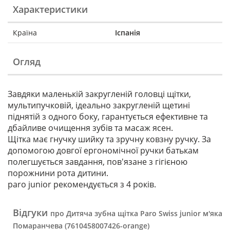
Характеристики
Країна
Іспанія
Огляд
Завдяки маленькій закругленій головці щітки,
мультипучковій, ідеально закругленій щетині
піднятій з одного боку, гарантується ефективне та
дбайливе очищення зубів та масаж ясен.
Щітка має гнучку шийку та зручну ковзну ручку. За
допомогою довгої ергономічної ручки батькам
полегшується завдання, пов'язане з гігієною
порожнини рота дитини.
paro junior рекомендується з 4 років.
Відгуки
про Дитяча зубна щітка Paro Swiss junior м'яка
Помаранчева (7610458007426-orange)