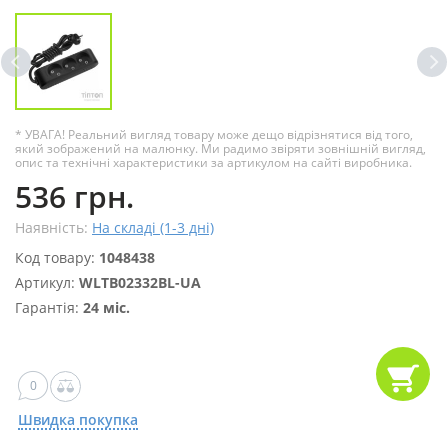
* УВАГА! Реальний вигляд товару може дещо відрізнятися від того,
який зображений на малюнку. Ми радимо звіряти зовнішній вигляд,
опис та технічні характеристики за артикулом на сайті виробника.
536 грн.
Наявність:
На складі (1-3 дні)
Код товару:
1048438
Артикул:
WLTB02332BL-UA
Гарантія:
24 міс.
0
Швидка покупка