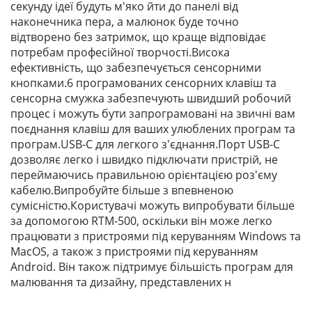
секунду ідеї будуть м'яко йти до панелі від
наконечника пера, а малюнок буде точно
відтворено без затримок, що краще відповідає
потребам професійної творчості.Висока
ефективність, що забезпечується сенсорними
кнопками.6 програмованих сенсорних клавіш та
сенсорна смужка забезпечують швидший робочий
процес і можуть бути запрограмовані на звичні вам
поєднання клавіш для ваших улюблених програм та
програм.USB-C для легкого з'єднання.Порт USB-C
дозволяє легко і швидко підключати пристрій, не
переймаючись правильною орієнтацією роз'єму
кабелю.Випробуйте більше з впевненою
сумісністю.Користувачі можуть випробувати більше
за допомогою RTM-500, оскільки він може легко
працювати з пристроями під керуванням Windows та
MacOS, а також з пристроями під керуванням
Android. Він також підтримує більшість програм для
малювання та дизайну, представлених н