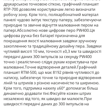
друкарською точковою сіткою, графічний планшет
RTP-700 дозволяє користувачам легко визначати
робочу зону. Крім того, полікарбонатний матеріал
панелі чудово імітує текстуру паперу, забезпечуючи
природне та звичне відчуття малювання пером на
папері.Абсолютно нове цифрове перо PW400.Ця
цифрова ручка без батареї призначена для
покращення якості малювання завдяки зручному
захопленню та традиційному дизайну пера. Завдяки
чутливій висоті 10 мм, точності ±0,3 мм та швидкості
передачі даних 300 імпульсів за секунду PW400
точно і реалістично слідує рухам користувача при
малюванні.Точне відтворення деталей.Графічний
планшет RTM-500, що має 8192 рівнів чутливості до
натиску, забезпечує точне та природне відтворення
ліній та штрихів з різною насиченістю та шириною.
Крім того, підтримка нахилу ±60° допомагає більш
динамічно додавати тіні.Фіксуйте кожен штрих
незалежно від того, як швидко ви малюєте.При
швидкості передачі даних до 300 імпульсів на