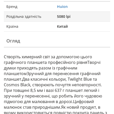
Бренд
Huion
Роздільна здатність
5080 lpi
Країна
Китай
Огляд
Створіть химерний світ за допомогою цього
графічного планшета професійного рівняТворчі
думки приходять разом із графічним
планшетомЗручний для перенесення графічний
планшет.Два класичні кольори, Twilight Blue та
Cosmos Black, створюють почуття неповторності.
При товщині 8,5 мм і вазі 637 г планшет легкий і
зручний у перенесенні, що робить його чудовою
підмогою для малювання в дорозі.Цифровий
малюнок став природнішим.Як новий продукт, в
якому використовується повністю покрита панель з