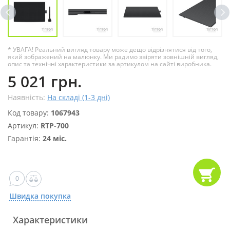
* УВАГА! Реальний вигляд товару може дещо відрізнятися від того,
який зображений на малюнку. Ми радимо звіряти зовнішній вигляд,
опис та технічні характеристики за артикулом на сайті виробника.
5 021 грн.
Наявність:
На складі (1-3 дні)
Код товару:
1067943
Артикул:
RTP-700
Гарантія:
24 міс.
0
Швидка покупка
Характеристики