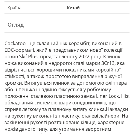
Країна
Китай
Огляд
Cockatoo - це складний ніж-керамбіт, виконаний в
EDC-форматі, який є представником нової колекції
ножів Skif Plus, представленої у 2022 році. Клинок
ножа виконаний з недорогої сталі марки 3Cr13, яка
відрізняється хорошими показниками корозійної
стійкості, а також простотою виправлення ріжучої
кромки. Витягується клинок за допомогою фліппера
або шпенька і надійно фіксується у робочому
положенні сталевою пластиною замка Liner Lock. Ніж
обладнаний системою шарикопідшипників, що
сприяє легкому та плавному витягу клинка.Накладки
на рукоятку виконані з пластику, сталеві лайнери. На
закінченні рукояті розташоване кільце, характерне
ножів даного типу, для утримання зворотним