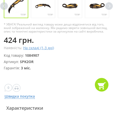
* УВАГА! Реальний вигляд товару може дещо відрізнятися від того,
який зображений на малюнку. Ми радимо звіряти зовнішній вигляд,
опис та технічні характеристики за артикулом на сайті виробника.
424 грн.
Наявність:
На складі (1-3 дні)
Код товару:
1084907
Артикул:
SPK2OR
Гарантія:
3 міс.
0
Швидка покупка
Характеристики