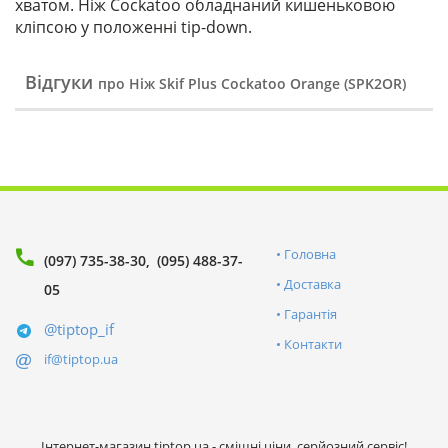
хватом. Ніж Cockatoo обладнаний кишеньковою
кліпсою у положенні tip-down.
Відгуки
про Ніж Skif Plus Cockatoo Orange (SPK2OR)
Головна
(097) 735-38-30
(095) 488-37-
Доставка
05
Гарантія
@tiptop_if
Контакти
if@tiptop.ua
Інтернет-магазин tiptop.ua - смішні ціни, серйозний сервіс!