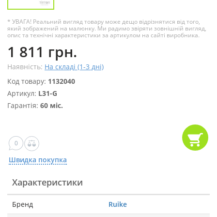
* УВАГА! Реальний вигляд товару може дещо відрізнятися від того,
який зображений на малюнку. Ми радимо звіряти зовнішній вигляд,
опис та технічні характеристики за артикулом на сайті виробника.
1 811 грн.
Наявність:
На складі (1-3 дні)
Код товару:
1132040
Артикул:
L31-G
Гарантія:
60 міс.
0
Швидка покупка
Характеристики
Бренд
Ruike