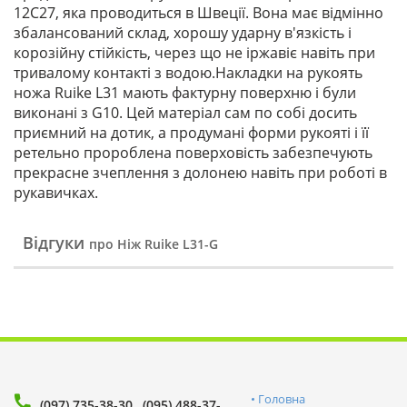
12C27, яка проводиться в Швеції. Вона має відмінно
збалансований склад, хорошу ударну в'язкість і
корозійну стійкість, через що не іржавіє навіть при
тривалому контакті з водою.Накладки на рукоять
ножа Ruike L31 мають фактурну поверхню і були
виконані з G10. Цей матеріал сам по собі досить
приємний на дотик, а продумані форми рукояті і її
ретельно пророблена поверховість забезпечують
прекрасне зчеплення з долонею навіть при роботі в
рукавичках.
Відгуки
про Ніж Ruike L31-G
Головна
(097) 735-38-30
(095) 488-37-