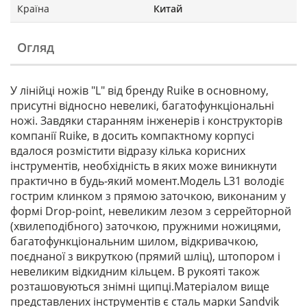
Країна
Китай
Огляд
У лінійці ножів "L" від бренду Ruike в основному,
присутні відносно невеликі, багатофункціональні
ножі. Завдяки старанням інженерів і конструкторів
компанії Ruike, в досить компактному корпусі
вдалося розмістити відразу кілька корисних
інструментів, необхідність в яких може виникнути
практично в будь-який момент.Модель L31 володіє
гострим клинком з прямою заточкою, виконаним у
формі Drop-point, невеликим лезом з серрейторной
(хвилеподібного) заточкою, пружними ножицями,
багатофункціональним шилом, відкривачкою,
поєднаної з викруткою (прямий шліц), штопором і
невеликим відкидним кільцем. В рукояті також
розташовуються знімні щипці.Матеріалом вище
представлених інструментів є сталь марки Sandvik