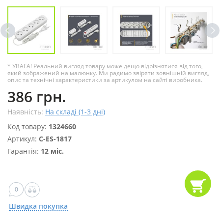
* УВАГА! Реальний вигляд товару може дещо відрізнятися від того,
який зображений на малюнку. Ми радимо звіряти зовнішній вигляд,
опис та технічні характеристики за артикулом на сайті виробника.
386 грн.
Наявність:
На складі (1-3 дні)
Код товару:
1324660
Артикул:
C-ES-1817
Гарантія:
12 міс.
0
Швидка покупка