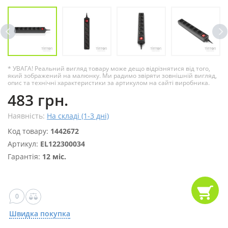
* УВАГА! Реальний вигляд товару може дещо відрізнятися від того,
який зображений на малюнку. Ми радимо звіряти зовнішній вигляд,
опис та технічні характеристики за артикулом на сайті виробника.
483 грн.
Наявність:
На складі (1-3 дні)
Код товару:
1442672
Артикул:
EL122300034
Гарантія:
12 міс.
0
Швидка покупка