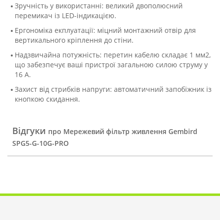
Зручність у використанні: великий двополюсний
перемикач із LED-індикацією.
Ергономіка екплуатації: міцний монтажний отвір для
вертикального кріплення до стіни.
Надзвичайна потужність: перетин кабелю складає 1 мм2,
що забезпечує ваші пристрої загальною силою струму у
16 А.
Захист від стрибків напруги: автоматичний запобіжник із
кнопкою скидання.
Відгуки
про Мережевий фільтр живлення Gembird
SPG5-G-10G-PRO