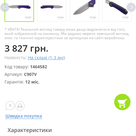
* УВАГА! Реальний вигляд товару може дещо відрізнятися від того,
який зображений на малюнку. Ми радимо звіряти зовнішній вигляд,
опис та технічні характеристики за артикулом на сайті виробника.
3 827 грн.
Наявність:
На складі (1-3 дні)
Код товару:
1464582
Артикул:
C907V
Гарантія:
12 міс.
0
Швидка покупка
Характеристики