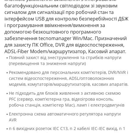
багатофункціональним світлодіодом зі звуковим
сигналом для сигналізації про робочий стан та
інтерфейсом USB для контролю безперебійності ДБЖ
і програмування ввімкнення/вимкнення за
допомогою безкоштовного програмного
забезпечення tecnomanager Win/Mac. Призначений
для захисту ПК Office, DVR для відеоспостереження,
ADSL-Fiber Modem/маршрутизатор, Касовий апарат.
Повний захист від знеструмлення та стрибків напруги
(перевищення та зниження напруги)
Рекомендовано для персональних комп'ютерів, DVR/NVR і
систем відеоспостереження, ADSL/оптоволоконних
модемів, комутаторів/маршрутизаторів, касових апаратів.
Не підходить для блоків живлення з активною схемою
PFC (сервер, комп’ютерна гра, відеоігрова консоль,
робоча станція, комп’ютер Mac), ламп і електродвигунів
Електронна схема автоматичного регулятора напруги
AVR
n 6 вихідних розеток IEC C13, n 2 кабелі IEC-IEC вихід, n 1