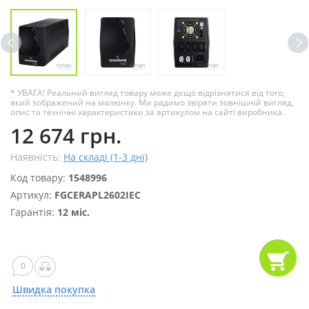
* УВАГА! Реальний вигляд товару може дещо відрізнятися від того,
який зображений на малюнку. Ми радимо звіряти зовнішній вигляд,
опис та технічні характеристики за артикулом на сайті виробника.
12 674 грн.
Наявність:
На складі (1-3 дні)
Код товару:
1548996
Артикул:
FGCERAPL2602IEC
Гарантія:
12 міс.
0
Швидка покупка