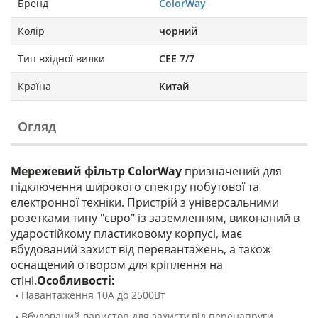
Бренд
ColorWay
Колір
чорний
Тип вхідної вилки
СЕЕ 7/7
Країна
Китай
Огляд
Мережевий фільтр ColorWay
призначений для
підключення широкого спектру побутової та
електронної техніки. Пристрій з універсальними
розетками типу "євро" із заземленням, виконаний в
ударостійкому пластиковому корпусі, має
вбудований захист від перевантажень, а також
оснащений отвором для кріплення на
стіні.
Особливості:
Навантаження 10А до 2500Вт
Вбудований варистор для захисту від перенапруги