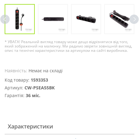
* УВАГА! Реальний вигляд товару може дещо відрізнятися від того,
який зображений на малюнку. Ми радимо звіряти зовнішній вигляд,
опис та технічні характеристики за артикулом на сайті виробника.
Наявність:
Немає на складі
Код товару:
1593353
Артикул:
CW-PSEA55BK
Гарантія:
36 міс.
Характеристики