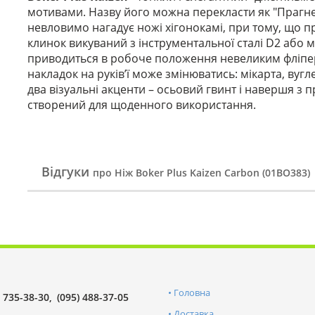
мотивами. Назву його можна перекласти як "Прагн
невловимо нагадує ножі хігонокамі, при тому, що п
клинок викуваний з інструментальної сталі D2 або 
приводиться в робоче положення невеликим фліперо
накладок на руків’ї може змінюватись: мікарта, вуг
два візуальні акценти – осьовий гвинт і навершя з
створений для щоденного використання.
Відгуки
про Ніж Boker Plus Kaizen Carbon (01BO383)
Головна
) 735-38-30
(095) 488-37-05
Доставка