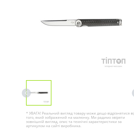
* УВАГА! Реальний вигляд товару може дещо відрізнятися ві
того, який зображений на малюнку. Ми радимо звіряти
зовнішній вигляд, опис та технічні характеристики за
артикулом на сайті виробника.