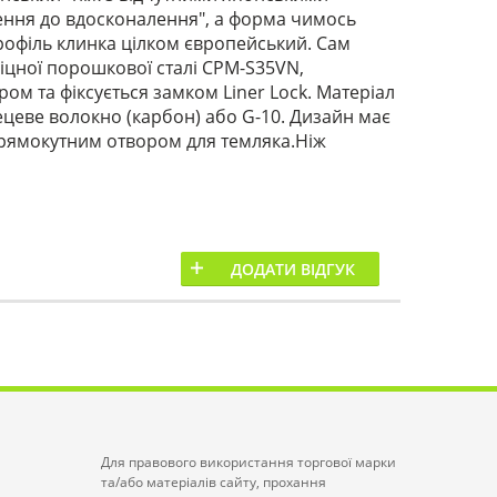
ення до вдосконалення", а форма чимось
рофіль клинка цілком європейський. Сам
міцної порошкової сталі CPM-S35VN,
м та фіксується замком Liner Lock. Матеріал
лецеве волокно (карбон) або G-10. Дизайн має
 прямокутним отвором для темляка.Ніж
ДОДАТИ ВІДГУК
Для правового використання торгової марки
та/або матеріалів сайту, прохання