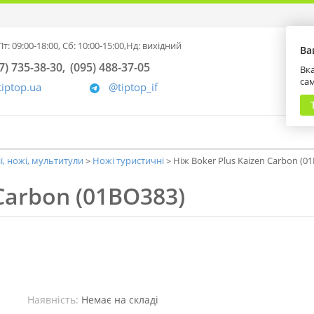
т: 09:00-18:00,
Сб: 10:00-15:00,
Нд: вихідний
Ва
7) 735-38-30
(095) 488-37-05
Вка
са
tiptop.ua
@tiptop_if
ії, ножі, мультитули
Ножі туристичні
Ніж Boker Plus Kaizen Carbon (0
 Carbon (01BO383)
Наявність:
Немає на складі