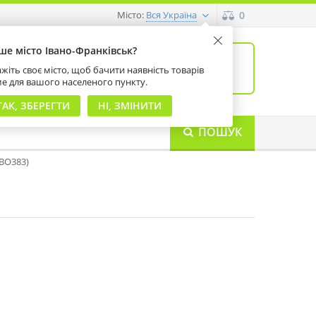
Місто:
0
Вся Україна
ше місто Івано-Франківськ?
0
товарів: 0
жіть своє місто, щоб бачити наявність товарів
на суму 0 грн
ме для вашого населеного пункту.
ТАК, ЗБЕРЕГТИ
НІ, ЗМІНИТИ
ПОШУК
1BO383)