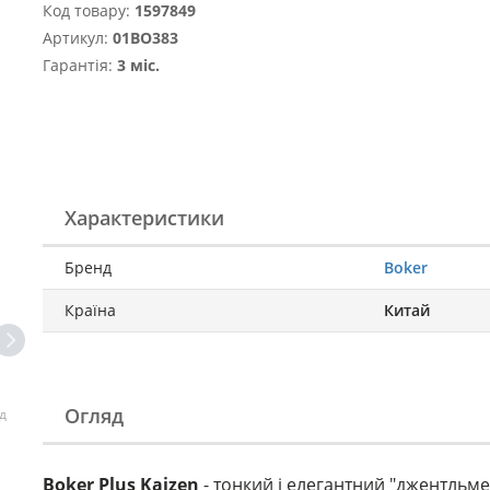
Код товару:
1597849
Артикул:
01BO383
Гарантія:
3 міс.
Характеристики
Бренд
Boker
Країна
Китай
Огляд
д
Boker Plus Kaizen
- тонкий і елегантний "джентльм