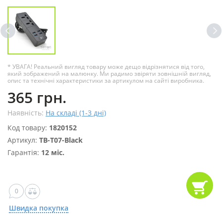
* УВАГА! Реальний вигляд товару може дещо відрізнятися від того,
який зображений на малюнку. Ми радимо звіряти зовнішній вигляд,
опис та технічні характеристики за артикулом на сайті виробника.
365 грн.
Наявність:
На складі (1-3 дні)
Код товару:
1820152
Артикул:
ТВ-Т07-Black
Гарантія:
12 міс.
0
Швидка покупка