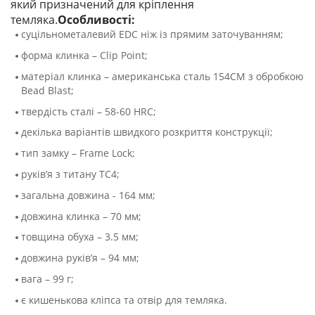
який призначений для кріплення
темляка.
Особливості:
суцільнометалевий EDC ніж із прямим заточуванням;
форма клинка – Clip Point;
матеріал клинка – американська сталь 154СМ з обробкою
Bead Blast;
твердість сталі – 58-60 HRC;
декілька варіантів швидкого розкриття конструкції;
тип замку – Frame Lock;
руків’я з титану ТС4;
загальна довжина - 164 мм;
довжина клинка – 70 мм;
товщина обуха – 3.5 мм;
довжина руків’я – 94 мм;
вага – 99 г;
є кишенькова кліпса та отвір для темляка.