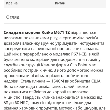
Країна
Китай
Огляд
Складана модель Ruike M671-TZ
відрізняється
високими показниками різу, а ергономіка руків’я
дозволяє власнику зручно утримувати інструмент та
зосередитися на виконанні поставлених завдань.
Цей ніж є переробленою моделлю P671-CB, в якій
було змінено матеріали для продовження терміну
служби конструкції.Клинок форми Clip Point має
особливо гострий кінчик. З його допомогою можна
проколювати різні матеріали та робити точні
надрізи. Сталь клинка — 154СМ виробництва США.
Вона входить до преміальних сталей і може
похвалитися стійкістю до корозії та високою
міцністю. Твердість клинка знаходиться в межах від
58 до 60 HRC, тому він підходить не тільки для
різання харчових продуктів, мотузок або шнурів, але