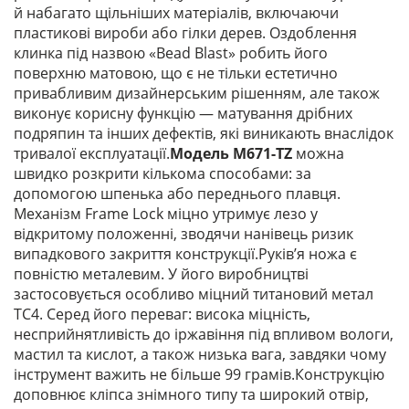
й набагато щільніших матеріалів, включаючи
пластикові вироби або гілки дерев. Оздоблення
клинка під назвою «Bead Blast» робить його
поверхню матовою, що є не тільки естетично
привабливим дизайнерським рішенням, але також
виконує корисну функцію — матування дрібних
подряпин та інших дефектів, які виникають внаслідок
тривалої експлуатації.
Модель M671-TZ
можна
швидко розкрити кількома способами: за
допомогою шпенька або переднього плавця.
Механізм Frame Lock міцно утримує лезо у
відкритому положенні, зводячи нанівець ризик
випадкового закриття конструкції.Руків’я ножа є
повністю металевим. У його виробництві
застосовується особливо міцний титановий метал
ТС4. Серед його переваг: висока міцність,
несприйнятливість до іржавіння під впливом вологи,
мастил та кислот, а також низька вага, завдяки чому
інструмент важить не більше 99 грамів.Конструкцію
доповнює кліпса знімного типу та широкий отвір,