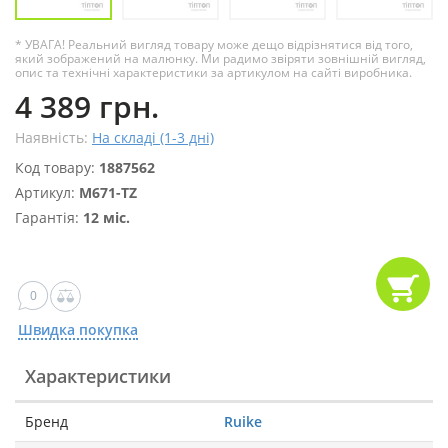
* УВАГА! Реальний вигляд товару може дещо відрізнятися від того,
який зображений на малюнку. Ми радимо звіряти зовнішній вигляд,
опис та технічні характеристики за артикулом на сайті виробника.
4 389 грн.
Наявність:
На складі (1-3 дні)
Код товару:
1887562
Артикул:
M671-TZ
Гарантія:
12 міс.
0
Швидка покупка
Характеристики
Бренд
Ruike