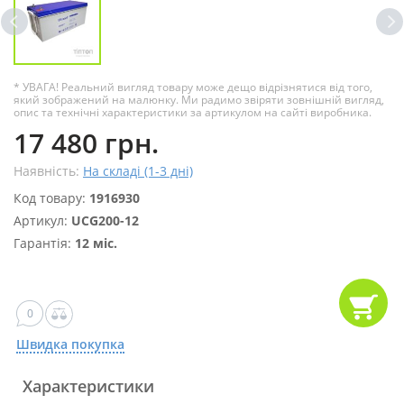
* УВАГА! Реальний вигляд товару може дещо відрізнятися від того,
який зображений на малюнку. Ми радимо звіряти зовнішній вигляд,
опис та технічні характеристики за артикулом на сайті виробника.
17 480 грн.
Наявність:
На складі (1-3 дні)
Код товару:
1916930
Артикул:
UCG200-12
Гарантія:
12 міс.
0
Швидка покупка
Характеристики