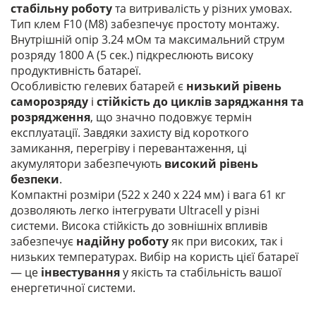
стабільну роботу
та витривалість у різних умовах.
Тип клем F10 (M8) забезпечує простоту монтажу.
Внутрішній опір 3.24 мОм та максимальний струм
розряду 1800 А (5 сек.) підкреслюють високу
продуктивність батареї.
Особливістю гелевих батарей є
низький рівень
саморозряду
і
стійкість до циклів заряджання та
розрядження
, що значно подовжує термін
експлуатації. Завдяки захисту від короткого
замикання, перегріву і перевантаження, ці
акумулятори забезпечують
високий рівень
безпеки
.
Компактні розміри (522 х 240 x 224 мм) і вага 61 кг
дозволяють легко інтегрувати Ultracell у різні
системи. Висока стійкість до зовнішніх впливів
забезпечує
надійну роботу
як при високих, так і
низьких температурах. Вибір на користь цієї батареї
— це
інвестування
у якість та стабільність вашої
енергетичної системи.