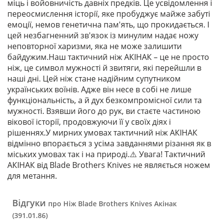
міць і войовничість давніх предків. Це усвідомлення і
переосмислення історії, яке пробуджує майже забуті
емоції, немов генетична пам'ять, що прокидається. І
цей незбагненний зв'язок із минулим надає ножу
неповторної харизми, яка не може залишити
байдужим.Наш тактичний ніж АКІНАК – це не просто
ніж, це символ мужності й звитяги, які перейшли в
наші дні. Цей ніж стане надійним супутником
українських воїнів. Адже він несе в собі не лише
функціональність, а й дух безкомпромісної сили та
мужності. Взявши його до рук, ви стаєте частиною
вікової історії, продовжуючи її у своїх діях і
рішеннях.У мирних умовах тактичний ніж АКІНАК
відмінно впорається з усіма завданнями різання як в
міських умовах так і на природі.⚠️ Увага! Тактичний
АКІНАК від Blade Brothers Knives не являється ножем
для метання.
Відгуки
про Ніж Blade Brothers Knives Акінак
(391.01.86)