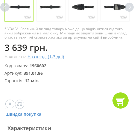
* УВАГА! Реальний вигляд товару може дещо відрізнятися від того,
який зображений на малюнку. Ми радимо звіряти зовнішній вигляд,
опис та технічні характеристики за артикулом на сайті виробника.
3 639 грн.
Наявність:
На складі (1-3 дні)
Код товару:
1960602
Артикул:
391.01.86
Гарантія:
12 міс.
0
Швидка покупка
Характеристики