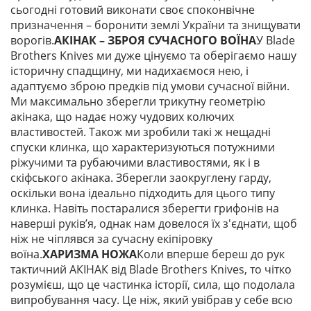
сьогодні готовий виконати своє споконвічне
призначення – боронити землі України та знищувати
ворогів.
АКІНАК – ЗБРОЯ СУЧАСНОГО ВОЇНА
У Blade
Brothers Knives ми дуже цінуємо та оберігаємо нашу
історичну спадщину, ми надихаємося нею, і
адаптуємо зброю предків під умови сучасної війни.
Ми максимально зберегли трикутну геометрію
акінака, що надає ножу чудових колючих
властивостей. Також ми зробили такі ж нещадні
спуски клинка, що характеризуються потужними
ріжучими та рубаючими властивостями, як і в
скіфського акінака. Зберегли заокруглену гарду,
оскільки вона ідеально підходить для цього типу
клинка. Навіть постаралися зберегти грифонів на
наверші руків’я, однак нам довелося їх з'єднати, щоб
ніж не чіплявся за сучасну екіпіровку
воїна.
ХАРИЗМА НОЖА
Коли вперше береш до рук
тактичний АКІНАК від Blade Brothers Knives, то чітко
розумієш, що це частинка історії, сила, що подолала
випробування часу. Це ніж, який увібрав у себе всю