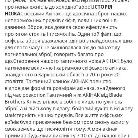
потреби. Ніж має висновок експертизи МВС України
про неналежність до холодної зброї.
ІСТОРІЯ
НОЖА
Скіфський Акінак – це двосічна зброя наших
непереможних предків скіфів, величних воїнів
давнини. Зброя, яка довела свою ефективність
протягом століть і тисячоліть. Один той факт, що
скіфська зброя вважалася однією з найдосконаліших
для свого часу і не змінювалася аж до винаходу
вогнепальної зброї, говорить багато про
що.Створення нашого тактичного ножа АКІНАК було
натхненне величчю і харизмою скіфського акінака,
знайденого в Харківській області в 70-ті роки 20
століття. Тактичний клинок АКІНАК повністю
відповідає формі та розмірам акінака, знайденого
під час розкопок.Тактичний ніж АКІНАК від Blade
Brothers Knives втілює в собі не лише потужність
зброї, а й військову відвагу, бойовий дух та військову
майстерність наших предків. Все життя скіфських
воїнів було присвячене безкомпромісному захисту
своїх земель ще тисячоліття тому. А меч акінак
приймав будь-який виклик і у 7-10 ст. до нашої ери і