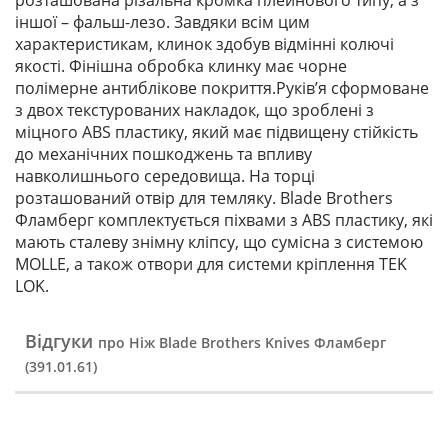
розташована різальна кромка плейнового типу, а з
іншої – фальш-лезо. Завдяки всім цим
характеристикам, клинок здобув відмінні колючі
якості. Фінішна обробка клинку має чорне
полімерне антиблікове покриття.Руків’я сформоване
з двох текстурованих накладок, що зроблені з
міцного ABS пластику, який має підвищену стійкість
до механічних пошкоджень та впливу
навколишнього середовища. На торці
розташований отвір для темляку. Blade Brothers
Фламберг комплектується піхвами з ABS пластику, які
мають сталеву знімну кліпсу, що сумісна з системою
MOLLE, а також отвори для системи кріплення TEK
LOK.
Відгуки
про Ніж Blade Brothers Knives Фламберг
(391.01.61)