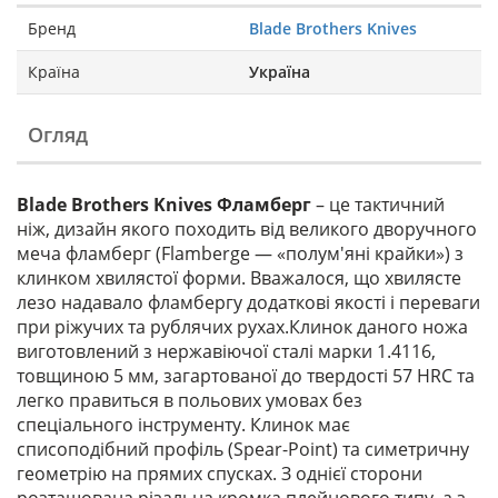
Бренд
Blade Brothers Knives
Країна
Україна
Огляд
Blade Brothers Knives Фламберг
– це тактичний
ніж, дизайн якого походить від великого дворучного
меча фламберг (Flamberge — «полум'яні крайки») з
клинком хвилястої форми. Вважалося, що хвилясте
лезо надавало фламбергу додаткові якості і переваги
при ріжучих та рублячих рухах.Клинок даного ножа
виготовлений з нержавіючої сталі марки 1.4116,
товщиною 5 мм, загартованої до твердості 57 HRC та
легко правиться в польових умовах без
спеціального інструменту. Клинок має
списоподібний профіль (Spear-Point) та симетричну
геометрію на прямих спусках. З однієї сторони