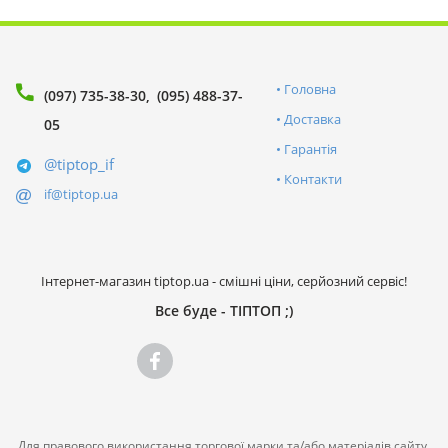
Головна
(097) 735-38-30
(095) 488-37-
Доставка
05
Гарантія
@tiptop_if
Контакти
if@tiptop.ua
Інтернет-магазин tiptop.ua - смішні ціни, серйозний сервіс!
Все буде - ТІПТОП ;)
Для правового використання торгової марки та/або матеріалів сайту,