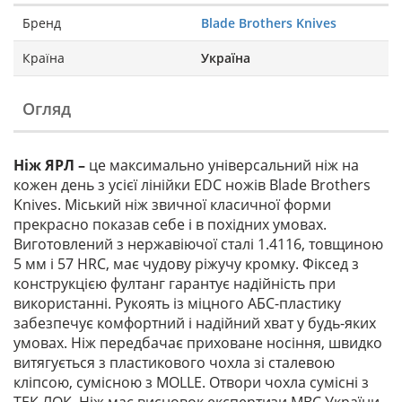
Бренд
Blade Brothers Knives
Країна
Україна
Огляд
Ніж ЯРЛ –
це максимально універсальний ніж на
кожен день з усієї лінійки EDC ножів Blade Brothers
Knives. Міський ніж звичної класичної форми
прекрасно показав себе і в похідних умовах.
Виготовлений з нержавіючої сталі 1.4116, товщиною
5 мм і 57 HRC, має чудову ріжучу кромку. Фіксед з
конструкцією фултанг гарантує надійність при
використанні. Рукоять із міцного АБС-пластику
забезпечує комфортний і надійний хват у будь-яких
умовах. Ніж передбачає приховане носіння, швидко
витягується з пластикового чохла зі сталевою
кліпсою, сумісною з MOLLE. Отвори чохла сумісні з