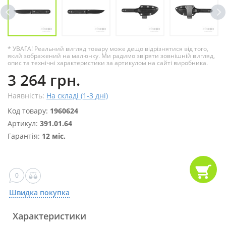
* УВАГА! Реальний вигляд товару може дещо відрізнятися від того,
який зображений на малюнку. Ми радимо звіряти зовнішній вигляд,
опис та технічні характеристики за артикулом на сайті виробника.
3 264 грн.
Наявність:
На складі (1-3 дні)
Код товару:
1960624
Артикул:
391.01.64
Гарантія:
12 міс.
0
Швидка покупка
Характеристики