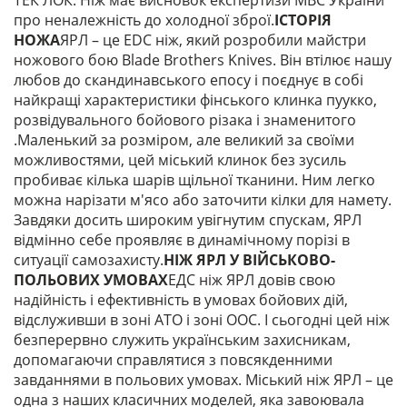
ТЕК ЛОК. Ніж має висновок експертизи МВС України
про неналежність до холодної зброї.
ІСТОРІЯ
НОЖА
ЯРЛ – це EDC ніж, який розробили майстри
ножового бою Blade Brothers Knives. Він втілює нашу
любов до скандинавського епосу і поєднує в собі
найкращі характеристики фінського клинка пуукко,
розвідувального бойового різака і знаменитого
.Маленький за розміром, але великий за своїми
можливостями, цей міський клинок без зусиль
пробиває кілька шарів щільної тканини. Ним легко
можна нарізати м'ясо або заточити кілки для намету.
Завдяки досить широким увігнутим спускам, ЯРЛ
відмінно себе проявляє в динамічному порізі в
ситуації самозахисту.
НІЖ ЯРЛ У ВІЙСЬКОВО-
ПОЛЬОВИХ УМОВАХ
ЕДС ніж ЯРЛ довів свою
надійність і ефективність в умовах бойових дій,
відслуживши в зоні АТО і зоні ООС. І сьогодні цей ніж
безперервно служить українським захисникам,
допомагаючи справлятися з повсякденними
завданнями в польових умовах. Міський ніж ЯРЛ – це
одна з наших класичних моделей, яка завоювала