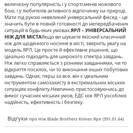
величезну популярність і у спортсменів ножового
бою, і у любителів активного відпочинку на природі.
Мати під рукою невеликий універсальний фіксед – це
значить бути в повній готовності до непередбачених
ситуацій в будь-яких умовах.
ЯРЛ – УНІВЕРСАЛЬНИЙ
НІЖ ДЛЯ МІСТА
Якщо ви шукаєте якісний класичний
ніж для щоденного носіння в місті, зверніть увагу на
модель ЯРЛ. Це просте й ефективне рішення, що
ідеально підходить для широкого спектра завдань.
Ніж легко справляється з різними завданнями, чи то
відкриття посилок, чи то виконання інших побутових
завдань. Однак, перш за все, він є ідеальним
інструментом самозахисту в екстремальних міських
ситуаціях конфлікту.Невпинно пристосовуючись до
вимог сучасних міських умов, ЕДС ніж ЯРЛ уособлює
надійність, ефективність і безпеку.
Відгуки
про Ніж Blade Brothers Knives Ярл (391.01.64)