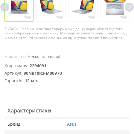
* УВАГА! Реальний вигляд товару може дещо відрізнятися від того,
який зображений на малюнку. Ми радимо звіряти зовнішній вигляд,
опис та технічні характеристики за артикулом на сайті виробника.
Наявність:
Немає на складі
Код товару:
2294091
Артикул:
90NB10R2-M00V70
Гарантія:
12 міс.
Характеристики
Бренд
Asus