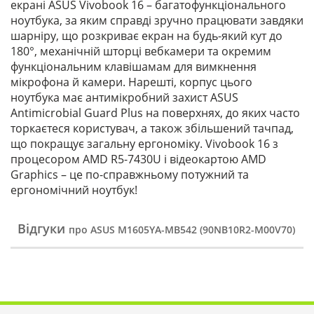
екрані ASUS Vivobook 16 – багатофункціонального
ноутбука, за яким справді зручно працювати завдяки
шарніру, що розкриває екран на будь-який кут до
180°, механічній шторці вебкамери та окремим
функціональним клавішамам для вимкнення
мікрофона й камери. Нарешті, корпус цього
ноутбука має антимікробний захист ASUS
Antimicrobial Guard Plus на поверхнях, до яких часто
торкаєтеся користувач, а також збільшений тачпад,
що покращує загальну ергономіку. Vivobook 16 з
процесором AMD R5-7430U і відеокартою AMD
Graphics – це по-справжньому потужний та
ергономічний ноутбук!
Відгуки
про ASUS M1605YA-MB542 (90NB10R2-M00V70)