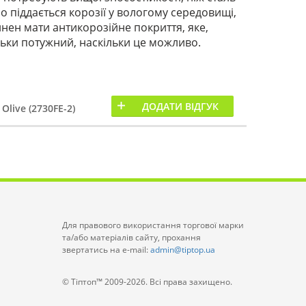
но піддається корозії у вологому середовищі,
нен мати антикорозійне покриття, яке,
льки потужний, наскільки це можливо.
ДОДАТИ ВІДГУК
live (2730FE-2)
Для правового використання торгової марки
та/або матеріалів сайту, прохання
звертатись на e-mail:
admin@tiptop.ua
© Тіптоп™ 2009-2026. Всі права захищено.