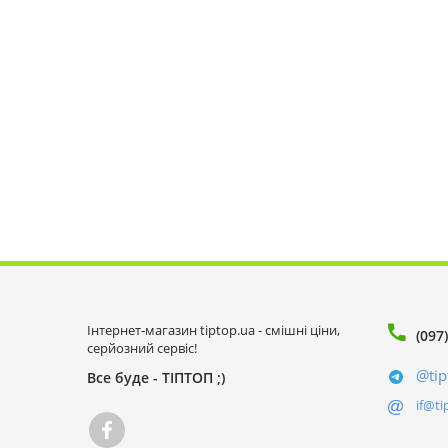
Інтернет-магазин tiptop.ua - смішні ціни,
(097
серйозний сервіс!
@tip
Все буде - ТІПТОП ;)
if@ti