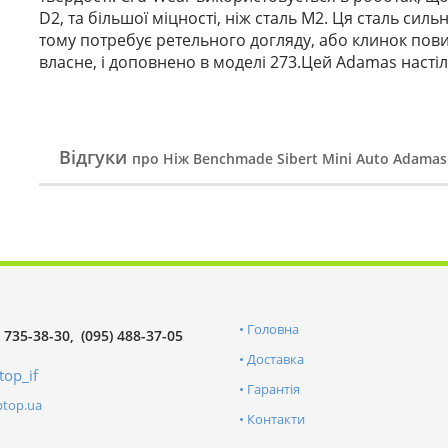
D2, та більшої міцності, ніж сталь М2. Ця сталь силь
тому потребує ретельного догляду, або клинок пови
власне, і доповнено в моделі 273.Цей Adamas насті
Відгуки
про Ніж Benchmade Sibert Mini Auto Adamas O
Головна
) 735-38-30
(095) 488-37-05
Доставка
top_if
Гарантія
ptop.ua
Контакти