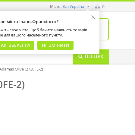
Місто:
0
Вся Україна
ше місто Івано-Франківськ?
0
товарів: 0
жіть своє місто, щоб бачити наявність товарів
на суму 0 грн
ме для вашого населеного пункту.
ТАК, ЗБЕРЕГТИ
НІ, ЗМІНИТИ
ПОШУК
Adamas Olive (2730FE-2)
FE-2)