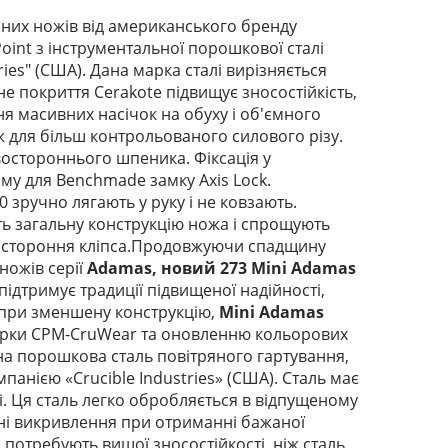
них ножів від американського бренду
int з інструментальної порошкової сталі
ies" (США). Дана марка сталі вирізняється
не покриття Cerakote підвищує зносостійкість,
ння масивних насічок на обуху і об'ємного
ж для більш контрольованого силового різу.
остороннього шпеника. Фіксація у
ому для Benchmade замку Axis Lock.
10 зручно лягають у руку і не ковзають.
ть загальну конструкцію ножа і спрощують
двостороння кліпса.Продовжуючи спадщину
ожів серії
Adamas, новий 273 Mini Adamas
дтримує традиції підвищеної надійності,
при зменшену конструкцію,
Mini Adamas
марки CPM-CruWear та оновленню кольорових
на порошкова сталь повітряного гартування,
анією «Crucible Industries» (США). Сталь має
і. Ця сталь легко обробляється в відпущеному
ьні викривлення при отриманні бажаної
 потребують вищої зносостійкості, ніж сталь