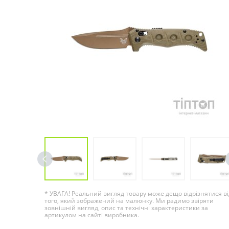
* УВАГА! Реальний вигляд товару може дещо відрізнятися ві
того, який зображений на малюнку. Ми радимо звіряти
зовнішній вигляд, опис та технічні характеристики за
артикулом на сайті виробника.