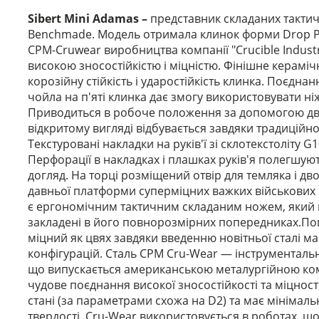
Sibert Mini Adamas –
представник складаних тактич
Benchmade. Модель отримала клинок форми Drop Po
CPM-Cruwear виробництва компанії "Crucible Industr
високою зносостійкістю і міцністю. Фінішне кераміч
корозійну стійкість і ударостійкість клинка. Поєдна
чойла на п'яті клинка дає змогу використовувати ні
Приводиться в робоче положення за допомогою дв
відкритому вигляді відбувається завдяки традиційн
Текстуровані накладки на руків'ї зі склотекстоліту G
Перфорації в накладках і плашках руків'я полегшую
догляд. На торці розміщений отвір для темляка і 
давньої платформи суперміцних важких військових н
є ергономічним тактичним складаним ножем, який пі
закладені в його повнорозмірних попередниках.По
міцний як цвях завдяки введенню новітньої сталі 
конфігурацій. Сталь CPM Cru-Wear — інструменталь
що випускається американською металургійною комп
чудове поєднання високої зносостійкості та міцност
стані (за параметрами схожа на D2) та має мінімал
твердості. Cru-Wear використовується в роботах, що