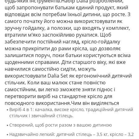
будь-яких інструментів.Набір Dalia розроблений,
щоб запропонувати батькам єдиний продукт, який
відповідає всім потребам їхньої дитини, що росте. З
самого початку його можна використовувати як
зручну гойдалку, а полозки, що входять у комплект,
втратили м’яко заспокійливо рухатися. Щоб
забезпечити постійний нагляд, крісло-гойдалку
можна прикріпити до рами крісла, що дозволяє
залишитися поруч, поки батьки користуються всіма
щоденними справами. Діти старшого віку, які вже
навчилися самостійно сидіти, можуть
використовувати Dalia Set як ергономічний дитячий
стільчик. Коли ваш малюк стане повністю
самостійним, ви легко зможете зняти піднос і
перетворити виріб на стандартне крісло для
повсюдного використання.Чим він виділяється
Виріб 4 в 1: качалка, високе крісло, традиційний дитячий
стільчик і звичайний стілець.
Створений, щоб рости разом з вашою дитиною
Надзвичайно легкий: дитячий стілець – 3,5 кг, крісло – 3,2