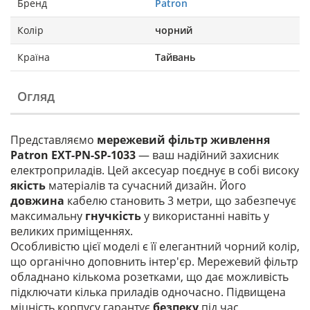
Бренд
Patron
Колір
чорний
Країна
Тайвань
Огляд
Представляємо
мережевий фільтр живлення
Patron EXT-PN-SP-1033
— ваш надійний захисник
електроприладів. Цей аксесуар поєднує в собі високу
якість
матеріалів та сучасний дизайн. Його
довжина
кабелю становить 3 метри, що забезпечує
максимальну
гнучкість
у використанні навіть у
великих приміщеннях.
Особливістю цієї моделі є її елегантний чорний колір,
що органічно доповнить інтер'єр. Мережевий фільтр
обладнано кількома розетками, що дає можливість
підключати кілька приладів одночасно. Підвищена
міцність корпусу гарантує
безпеку
під час