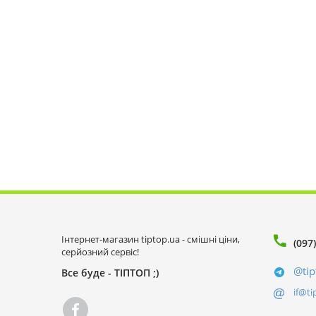
Інтернет-магазин tiptop.ua - смішні ціни,
(097
серйозний сервіс!
@tip
Все буде - ТІПТОП ;)
if@ti