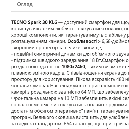
Огляд
TECNO Spark 30 KL6
— доступний смартфон для щод
користувачів, яким люблять спілкуватися онлайн, пе
хороші компоненти, які гарантуватимуть стабільну 
розташуванням камери.
Особливості:
- 6,68-дюймо
- хороший процесор та велике сховище;
- подвійні симетричні динаміки для об'ємного звуч
- підтримка швидкого заряджання 18 Вт.Смартфон
роздільною здатністю
1080x2460
, з яким ви зможет
плавною зміною кадрів. Співвідношення екрана до 
простору для користування. Пікова яскравість 480 ні
яскравих умовах.Насолоджуйтеся приголомшливою чі
камері з роздільною здатністю 64 МП, що забезпечу
Фронтальна камера на 13 МП забезпечить якісні сел
соціальні мережі чи спілкуватись онлайн з рідни
достатнім обсягом оперативної пам'яті гарантуват
програм. Великого сховища вистачить для улюбленої
та води за стандартом IP64 гарантує, що пристрій