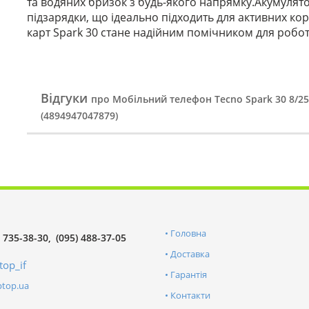
та водяних бризок з будь-якого напрямку.Акумулят
підзарядки, що ідеально підходить для активних ко
карт Spark 30 стане надійним помічником для робот
Відгуки
про Мобільний телефон Tecno Spark 30 8/25
(4894947047879)
Головна
) 735-38-30
(095) 488-37-05
Доставка
top_if
Гарантія
ptop.ua
Контакти