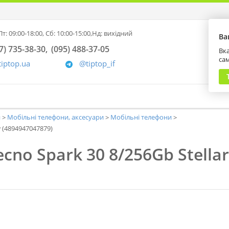
т: 09:00-18:00,
Сб: 10:00-15:00,
Нд: вихідний
Ва
7) 735-38-30
(095) 488-37-05
Вка
са
tiptop.ua
@tiptop_if
и
Мобільні телефони, аксесуари
Мобільні телефони
 (4894947047879)
no Spark 30 8/256Gb Stella