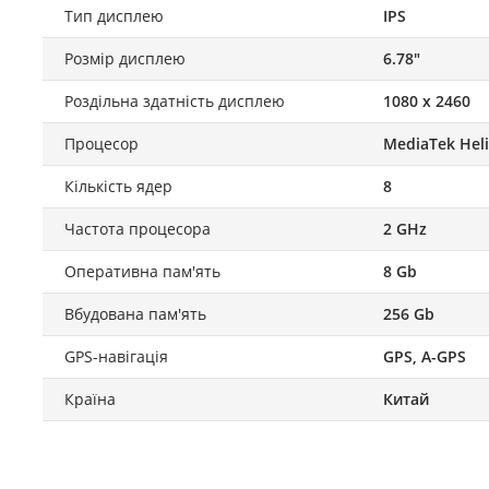
Тип дисплею
IPS
Розмір дисплею
6.78"
Роздільна здатність дисплею
1080 x 2460
Процесор
MediaTek Hel
Кількість ядер
8
Частота процесора
2 GHz
Оперативна пам'ять
8 Gb
Вбудована пам'ять
256 Gb
GPS-навігація
GPS, A-GPS
Країна
Китай