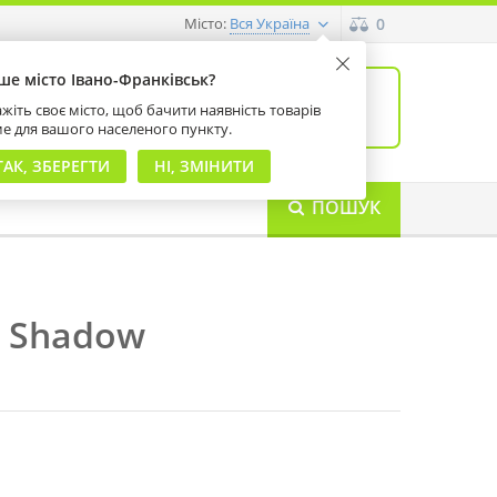
Місто:
0
Вся Україна
ше місто Івано-Франківськ?
0
товарів: 0
жіть своє місто, щоб бачити наявність товарів
на суму 0 грн
ме для вашого населеного пункту.
ТАК, ЗБЕРЕГТИ
НІ, ЗМІНИТИ
ПОШУК
r Shadow