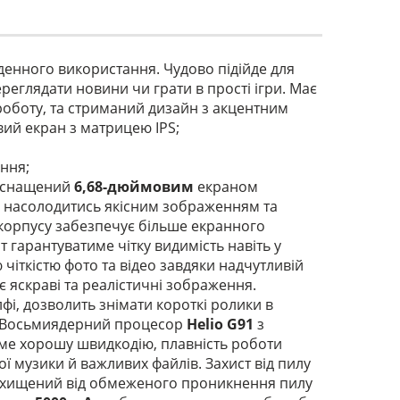
енного використання. Чудово підійде для
реглядати новини чи грати в прості ігри. Має
роботу, та стриманий дизайн з акцентним
вий екран з матрицею IPS;
ання;
 оснащений
6,68-дюймовим
екраном
е насолодитись якісним зображенням та
корпусу забезпечує більше екранного
т гарантуватиме чітку видимість навіть у
ткістю фото та відео завдяки надчутливій
є яскраві та реалістичні зображення.
фі, дозволить знімати короткі ролики в
ми.Восьмиядерний процесор
Helio G91
з
име хорошу швидкодію, плавність роботи
 музики й важливих файлів. Захист від пилу
 захищений від обмеженого проникнення пилу