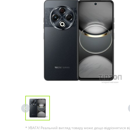
* УВАГА! Реальний вигляд товару може дещо відрізнятися ві