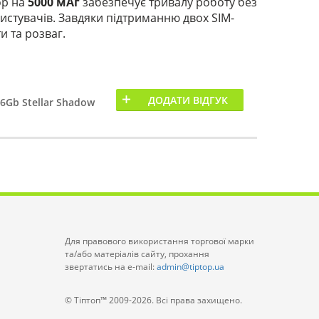
ор на
5000 мАг
забезпечує тривалу роботу без
ристувачів. Завдяки підтриманню двох SIM-
и та розваг.
ДОДАТИ ВІДГУК
6Gb Stellar Shadow
Для правового використання торгової марки
та/або матеріалів сайту, прохання
звертатись на e-mail:
admin@tiptop.ua
© Тіптоп™ 2009-2026. Всі права захищено.