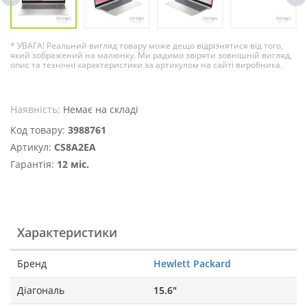
* УВАГА! Реальний вигляд товару може дещо відрізнятися від того,
який зображений на малюнку. Ми радимо звіряти зовнішній вигляд,
опис та технічні характеристики за артикулом на сайті виробника.
Наявність:
Немає на складі
Код товару:
3988761
Артикул:
CS8A2EA
Гарантія:
12 міс.
Характеристики
Бренд
Hewlett Packard
Діагональ
15.6"