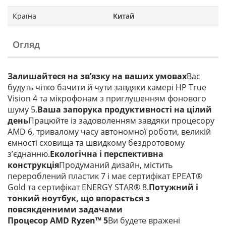
Країна
Китай
Огляд
Залишайтеся на зв’язку на ваших умовах
Вас
будуть чітко бачити й чути завдяки камері HP True
Vision 4 та мікрофонам з приглушенням фонового
шуму 5.
Ваша запорука продуктивності на цілий
день
Працюйте із задоволенням завдяки процесору
AMD 6, тривалому часу автономної роботи, великій
ємності сховища та швидкому бездротовому
з’єднанню.
Екологічна і перспективна
конструкція
Продуманий дизайн, містить
перероблений пластик 7 і має сертифікат EPEAT®
Gold та сертифікат ENERGY STAR® 8.
Потужний і
тонкий ноутбук, що впорається з
повсякденними задачами
Процесор AMD Ryzen™ 5
Ви будете вражені