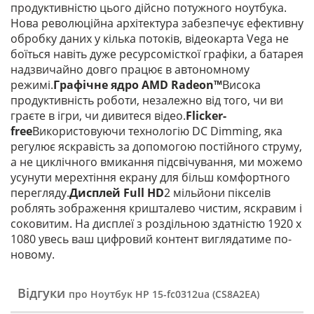
продуктивністю цього дійсно потужного ноутбука.
Нова революційна архітектура забезпечує ефективну
обробку даних у кілька потоків, відеокарта Vega не
боїться навіть дуже ресурсомісткої графіки, а батарея
надзвичайно довго працює в автономному
режимі.
Графічне ядро AMD Radeon™
Висока
продуктивність роботи, незалежно від того, чи ви
граєте в ігри, чи дивитеся відео.
Flicker-
free
Використовуючи технологію DC Dimming, яка
регулює яскравість за допомогою постійного струму,
а не циклічного вмикання підсвічування, ми можемо
усунути мерехтіння екрану для більш комфортного
перегляду.
Дисплей Full HD
2 мільйони пікселів
роблять зображення кришталево чистим, яскравим і
соковитим. На дисплеї з роздільною здатністю 1920 x
1080 увесь ваш цифровий контент виглядатиме по-
новому.
Відгуки
про Ноутбук HP 15-fc0312ua (CS8A2EA)