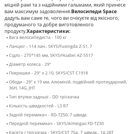
міцній рамі та з надійними гальмами, який принесе
вам максимум задоволення.
Велосипеди Space
дадуть вам саме те, чого ви очікуєте від якісного,
продуманого та добре виготовленого
продукту.
Характеристики:
Вага велосипедиста - 100 кг
Ланцюг - 114 лан., SKYS/Fuxingda Z-51, 7
Сідло - 275*145 мм, SKYS/Huabei AZ-5517
Діаметр колеса - 29"
Покришки - 29" x 2.10, SKYS/CST C1918
Ободи - 29" х 19 мм, Алюмiнiй, подвійний протиударний,
36H, 14G, JHT
Тип втулки задньої - DD тріскачка
Кількість швидкостей - L3 R7
Задній перемикач - RD-TZ50, 7 швидк.
Передній перемикач - SKYS/Aimeigao FD-TZ30
Касета / тріскачка - SKYS/CST 7Sp, 7 швидк., 14-28Т