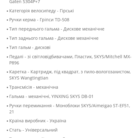
Gaten S304P+7
Категорія велосипеду - Гірські
Ручки керма - Гріпси TD-508
Тип переднього гальма - Дискове механічне
Тип заднього гальма - Дискове механічне
Тип гальм - дискові
Педалі - зі світловідбивачами, Пластик, SKYS/Mitchell MX-
P896
Каретка - Картридж, під квадрат, з пило-вологозахистом,
SKYS Wangtingtian
Трансмісія - механічна
Гальма - механічні, YINXING SKYS DB-01
Ручки перемикання - Моноблоки SKYS/Aimeigao ST-EF51,
21
Країна виробник - Україна
Стать - Універсальний