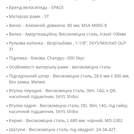
Бренд велосипеда - SPACE
Матеріал рами - ST
Винос - Алюмiнiй, довжина: 80 мм, MSA-M005-8
Вилка - Амортизаційна, Високоміцна сталь, travel-100мм
Рульова колонка - безрізьбова , 1-1/8", SKYS/Mitchell QLP-
31
Підніжка - бокова, Changyu -050 Skys
Особливості матеріалу рами - високоміцна сталь
Підсидільний штир - Високоміцна сталь, 28.6 мм х 300 мм,
без замка, Weiwei
Втулка передня - Високоміцна сталь, 36H, 14G, з QR,
насипний підшипник, SKYS Shibo
Втулка задня - Високоміцна сталь, DD, 36H, 14G, під гайку,
насипний підшипник, SKYS Shibo
Кермо - Високоміцна сталь, L 680 мм, чорний, MD-S302
Шатуни - Високоміцна сталь, під квадрат, 24-34-42T,