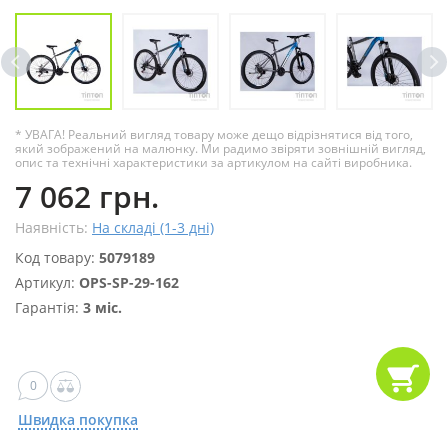
* УВАГА! Реальний вигляд товару може дещо відрізнятися від того,
який зображений на малюнку. Ми радимо звіряти зовнішній вигляд,
опис та технічні характеристики за артикулом на сайті виробника.
7 062 грн.
Наявність:
На складі (1-3 дні)
Код товару:
5079189
Артикул:
OPS-SP-29-162
Гарантія:
3 міс.
0
Швидка покупка