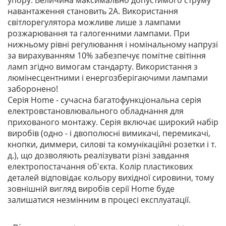
упору. Величина максимально допустимого струму
навантаження становить 2А. Використання
світлорегулятора можливе лише з лампами
розжарювання та галогенними лампами. При
нижньому рівні регулювання і номінальному напрузі
за вирахуванням 10% забезпечує помітне світіння
ламп згідно вимогам стандарту. Використання з
люмінесцентними і енергозберігаючими лампами
заборонено!
Серія Home - сучасна багатофункціональна серія
електровстановлювального обладнання для
прихованого монтажу. Серія включає широкий набір
виробів (одно - і двополюсні вимикачі, перемикачі,
кнопки, диммери, силові та комунікаційні розетки і т.
д.), що дозволяють реалізувати різні завдання
електропостачання об'єкта. Колір пластикових
деталей відповідає кольору вихідної сировини, тому
зовнішній вигляд виробів серії Home буде
залишатися незмінним в процесі експлуатації.