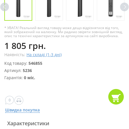
* УВАГА! Реальний вигляд товару може дещо відрізнятися від того,
який зображений на малюнку. Ми радимо звіряти зовнішній вигляд,
опис та технічні характеристики за артикулом на сайті виробника.
1 805 грн.
Наявність:
На складі (1-3 дні)
Код товару:
546855
Артикул:
5236
Гарантія:
0 міс.
0
Швидка покупка
Характеристики