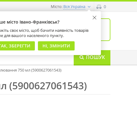
Місто:
0
Вся Україна
ше місто Івано-Франківськ?
0
товарів: 0
жіть своє місто, щоб бачити наявність товарів
на суму 0 грн
ме для вашого населеного пункту.
ТАК, ЗБЕРЕГТИ
НІ, ЗМІНИТИ
ПОШУК
білювання 750 мл (5900627061543)
мл (5900627061543)