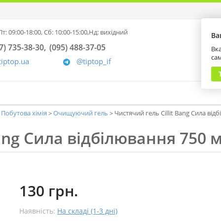
т: 09:00-18:00,
Сб: 10:00-15:00,
Нд: вихідний
Ва
7) 735-38-30
(095) 488-37-05
Вка
са
tiptop.ua
@tiptop_if
Побутова хімія
Очищуючий гель
Чистячий гель Cillit Bang Сила від
Bang Сила відбілювання 750 
130 грн.
Наявність:
На складі (1-3 дні)