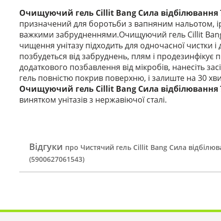
Очищуючий гель Cillit Bang Сила відбілювання 
призначений для боротьби з вапняним нальотом, і
важкими забрудненнями.Очищуючий гель Cillit Bang
чищення унітазу підходить для одночасної чистки і д
позбудеться від забруднень, плям і продезинфікує
додаткового позбавлення від мікробів, нанесіть засі
гель повністю покрив поверхню, і залиште на 30 хви
Очищуючий гель Cillit Bang Сила відбілювання
винятком унітазів з нержавіючої сталі.
Відгуки
про Чистячий гель Cillit Bang Сила відбілю
(5900627061543)