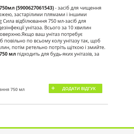
750мл (5900627061543)
- засіб для чищення
ржею, застарілими плямами і іншими
 Сила відбілювання 750 мл-засіб для
езінфекції унітаза. Всього за 10 хвилин
 поверхню.Якщо ваш унітаз потребує
б повільно по всьому колу унітазу так, щоб
лин, потім ретельно потріть щіткою і змийте.
 750 мл
підходить для будь-яких унітазів, за
ДОДАТИ ВІДГУК
вання 750 мл