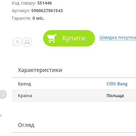
Код товару:
551446
Артикул:
5900627061543
Гарантія:
0 міс.
Купити
Швидка покупка
0
Характеристики
Бренд
Cillit Bang
Країна
Польща
д
Огляд