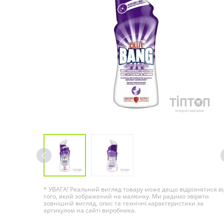
* УВАГА! Реальний вигляд товару може дещо відрізнятися ві
того, який зображений на малюнку. Ми радимо звіряти
зовнішній вигляд, опис та технічні характеристики за
артикулом на сайті виробника.