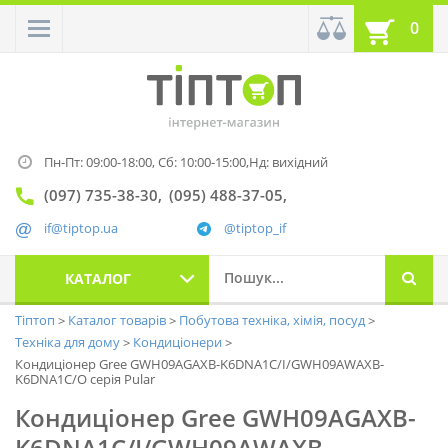
0
Пн-Пт: 09:00-18:00,
Сб: 10:00-15:00,
Нд: вихідний
(097) 735-38-30
(095) 488-37-05
if@tiptop.ua
@tiptop_if
КАТАЛОГ
Тіптоп
Каталог товарів
Побутова техніка, хімія, посуд
Техніка для дому
Кондиціонери
Кондиціонер Gree GWH09AGAXB-K6DNA1C/I/GWH09AWAXB-
K6DNA1C/O серія Pular
Кондиціонер Gree GWH09AGAXB-
K6DNA1C/I/GWH09AWAXB-