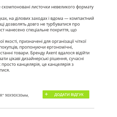
це скомпоновані листочки невеликого формату
дках, на ділових заходах і вдома — компактний
овці дозволять довго не турбуватися про
ист нанесено спеціальне покриття, що
 якості, призначені для організації чіткої
х покупців, пропонуючи ергономічні,
танні товари. Бренду Axent вдалося відійти
вати цікаві дизайнерські рішення, сучасні
ж просто канцелярія, це канцелярія з
тися.
ДОДАТИ ВІДГУК
OR" 90Х90Х30мм,