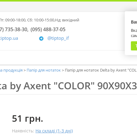
т: 09:00-18:00,
Сб: 10:00-15:00,
Нд: вихідний
Ва
7) 735-38-30
(095) 488-37-05
Вка
са
tiptop.ua
@tiptop_if
а продукція
Папір для нотаток
Папір для нотаток Delta by Axent "CO
ta by Axent "COLOR" 90Х90Х3
51 грн.
Наявність:
На складі (1-3 дні)