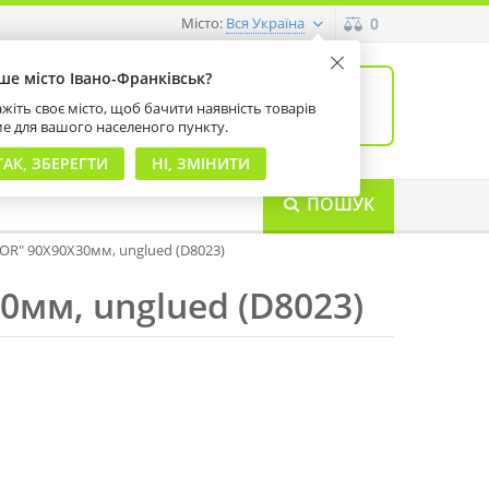
Місто:
0
Вся Україна
ше місто Івано-Франківськ?
0
товарів: 0
жіть своє місто, щоб бачити наявність товарів
на суму 0 грн
ме для вашого населеного пункту.
ТАК, ЗБЕРЕГТИ
НІ, ЗМІНИТИ
ПОШУК
LOR" 90Х90Х30мм, unglued (D8023)
0мм, unglued (D8023)