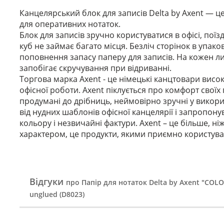
Канцелярський блок для записів Delta by Axent — 
для оперативних нотаток.
Блок для записів зручно користуватися в офісі, поїз
куб не займає багато місця. Безліч сторінок в упак
поповнення запасу паперу для записів. На кожен л
запобігає скручування при відриванні.
Торгова марка Axent - це німецькі канцтовари високої
офісної роботи. Axent піклується про комфорт свої
продумані до дрібниць, неймовірно зручні у викорис
від нудних шаблонів офісної канцелярії і запропону
кольору і незвичайні фактури. Axent – це більше, ні
характером, це продукти, якими приємно користува
Відгуки
про Папір для нотаток Delta by Axent "COL
unglued (D8023)