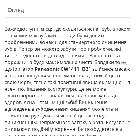
Огляд
Важкодоступні місця, де сходяться ясна і зуб, а також
проміжки між зубами, завжди були досить
проблемними зонами для стандартного очищення
зубів. Тепер ви можете забути про проблеми, які
тягне недостатній догляд за ними – Ваша ротова
порожнина буде максимально чиста. Завдяки тому,
що іригатор
Panasonic EW1411H321
здійснює масаж
ясен, поліпшується приплив крові до них. А це, в
свою чергу, тягне такі позитивні явища як зміцнення
ясен, поліпшення їх структури. Це не може
благотворно не позначитися і на стані зубів. Де
здорові ясна – там і міцні зуби! Виникнення
відкладень в зубодесневих кишенях може стати
причиною руйнування ясен. А це загрожує
виникненням неприємного запаху з рота. Регулярно
очищаючи подібні утворення, Ви позбудетеся від
бактерій, поліпшите стан ясен і не будете