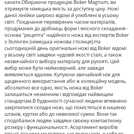
канати.Обираючи продукцію Boker Magnum, ви
отримуєте німецька якість за доступну ціну. Ножі
даної лінійки широко відомі й улюблені в усьому
світі. Поєднання перевірених часом матеріалів,
продуманих до дрібниць форм і якісного складання -
основа "рецепта" надійного ножа від експертів Boker
з Золінген (німецька ножова столиця).На
сьогоднішній день оригінальні ножі від Boker відомі
у всьому світі завдяки чудовій якості сталі, а також
незвичайного вибору матеріалу для рукояті. Цей
вибір може бути неймовірний, але завжди
виявляється вдалим. Купуючи звичайний ніж для
щоденного використання або ж колекційну модель,
абсолютно все одно, якість ножа від Boker
залишиться незмінним і відповідає найвищим
стандартам.В буденності сучасної людини впевнено
закріпилися складні ножі, що помістяться в кишеню
штанів, куртки або до невеликої сумки. Вони так
сподобалися людям завдяки своєму компактному
розміру і функціональності. Асортимент виробів
рясніє різними моделями, що включають в себе як