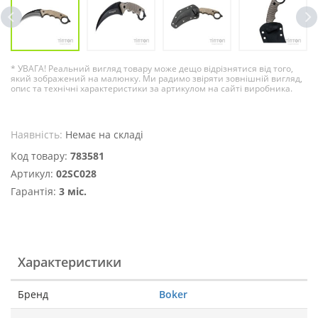
* УВАГА! Реальний вигляд товару може дещо відрізнятися від того,
який зображений на малюнку. Ми радимо звіряти зовнішній вигляд,
опис та технічні характеристики за артикулом на сайті виробника.
Наявність:
Немає на складі
Код товару:
783581
Артикул:
02SC028
Гарантія:
3 міс.
Характеристики
Бренд
Boker