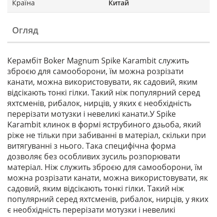
Країна
Китай
Огляд
Керамбіт Boker Magnum Spike Karambit служить
зброєю для самооборони, їм можна розрізати
канати, можна використовувати, як садовий, яким
відсікають тонкі гілки. Такий ніж популярний серед
яхтсменів, рибалок, нирців, у яких є необхідність
перерізати мотузки і невеликі канати.У Spike
Karambit клинок в формі яструбиного дзьоба, який
ріже не тільки при забиванні в матеріал, скільки при
витягуванні з нього. Така специфічна форма
дозволяє без особливих зусиль розпорювати
матеріал. Ніж служить зброєю для самооборони, їм
можна розрізати канати, можна використовувати, як
садовий, яким відсікають тонкі гілки. Такий ніж
популярний серед яхтсменів, рибалок, нирців, у яких
є необхідність перерізати мотузки і невеликі