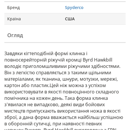
Бренд
Spyderco
Країна
США
Огляд
Завдяки кігтеподібній формі клинка і
повносерейторній ріжучій кромці Byrd Hawkbill
володіє приголомшливими ріжучими здібностями.
Він з легкістю справляється з такими щільними
матеріалами, як тканина, шнури, мотузки, мережі,
картон або пластик.Цей ніж можна з успіхом
використовувати в якості повноцінного складного
помічника на кожен день. Така форма клинка
з'явилася не випадково, деякі види бойових
мистецтв припускають використання ножа в якості
зброї, а дана форма вважається найбільш успішною
в оборонній сутичці, при наявності певних