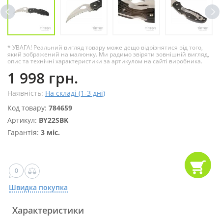
* УВАГА! Реальний вигляд товару може дещо відрізнятися від того,
який зображений на малюнку. Ми радимо звіряти зовнішній вигляд,
опис та технічні характеристики за артикулом на сайті виробника.
1 998 грн.
Наявність:
На складі (1-3 дні)
Код товару:
784659
Артикул:
BY22SBK
Гарантія:
3 міс.
0
Швидка покупка
Характеристики