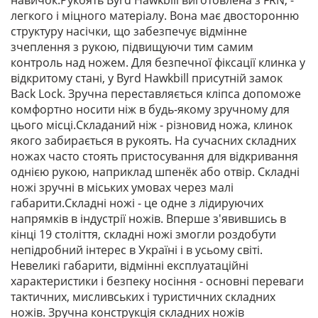
навичок.Рукоять Byrd Hawkbill виготовлена ​​з FRN, -
легкого і міцного матеріалу. Вона має двосторонню
структуру насічки, що забезпечує відмінне
зчеплення з рукою, підвищуючи тим самим
контроль над ножем. Для безпечної фіксації клинка у
відкритому стані, у Byrd Hawkbill присутній замок
Back Lock. Зручна переставляється кліпса допоможе
комфортно носити ніж в будь-якому зручному для
цього місці.Складаний ніж - різновид ножа, клинок
якого забирається в рукоять. На сучасних складних
ножах часто стоять пристосування для відкривання
однією рукою, наприклад шпенёк або отвір. Складні
ножі зручні в міських умовах через малі
габарити.Складні ножі - це одне з лідируючих
напрямків в індустрії ножів. Вперше з'явившись в
кінці 19 століття, складні ножі змогли роздобути
непідробний інтерес в Україні і в усьому світі.
Невеликі габарити, відмінні експлуатаційні
характеристики і безпеку носіння - основні переваги
тактичних, мисливських і туристичних складних
ножів. Зручна конструкція складних ножів