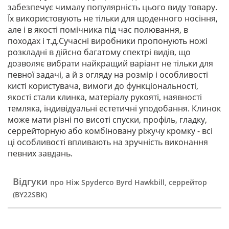
забезпечує чималу популярність цього виду товару.
Їх використовують не тільки для щоденного носіння,
але і в якості помічника під час полювання, в
походах і т.д.Сучасні виробники пропонують ножі
розкладні в дійсно багатому спектрі видів, що
дозволяє вибрати найкращий варіант не тільки для
певної задачі, а й з огляду на розмір і особливості
кисті користувача, вимоги до функціональності,
якості стали клинка, матеріалу рукояті, наявності
темляка, індивідуальні естетичні уподобання. Клинок
може мати різні по висоті спуски, профіль, гладку,
серрейторную або комбіновану ріжучу кромку - всі
ці особливості впливають на зручність виконання
певних завдань.
Відгуки
про Ніж Spyderco Byrd Hawkbill, серрейтор
(BY22SBK)