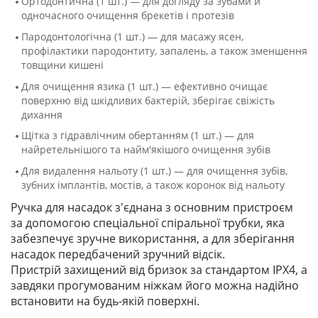
Ортодонтична (1 шт.) — для догляду за зубами й
одночасного очищення брекетів і протезів
Пародонтологічна (1 шт.) — для масажу ясен,
профілактики пародонтиту, запалень, а також зменшення
товщини кишені
Для очищення язика (1 шт.) — ефективно очищає
поверхню від шкідливих бактерій, зберігає свіжість
дихання
Щітка з гідравлічним обертанням (1 шт.) — для
найретельнішого та найм'якішого очищення зубів
Для видалення нальоту (1 шт.) — для очищення зубів,
зубних імплантів, мостів, а також коронок від нальоту
Ручка для насадок з'єднана з основним пристроєм
за допомогою спеціальної спіральної трубки, яка
забезпечує зручне використання, а для зберігання
насадок передбачений зручний відсік.
Пристрій захищений від бризок за стандартом IPX4, а
завдяки прогумованим ніжкам його можна надійно
встановити на будь-якій поверхні.