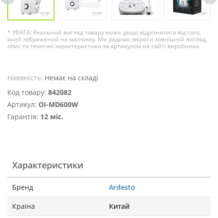
* УВАГА! Реальний вигляд товару може дещо відрізнятися від того,
який зображений на малюнку. Ми радимо звіряти зовнішній вигляд,
опис та технічні характеристики за артикулом на сайті виробника.
Наявність:
Немає на складі
Код товару:
842082
Артикул:
OI-MD600W
Гарантія:
12 міс.
Характеристики
Бренд
Ardesto
Країна
Китай