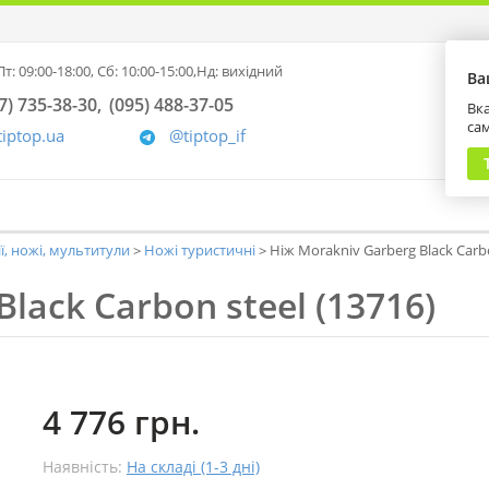
т: 09:00-18:00,
Сб: 10:00-15:00,
Нд: вихідний
Ва
7) 735-38-30
(095) 488-37-05
Вка
са
tiptop.ua
@tiptop_if
ії, ножі, мультитули
Ножі туристичні
Ніж Morakniv Garberg Black Carbo
lack Carbon steel (13716)
4 776 грн.
Наявність:
На складі (1-3 дні)