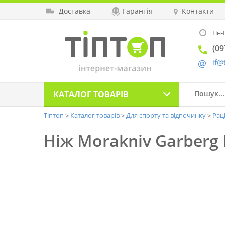
Доставка
Гарантія
Контакти
Пн-П
(09
if@
КАТАЛОГ
ТОВАРІВ
Тіптоп
Каталог товарів
Для спорту та відпочинку
Рац
Ніж Morakniv Garberg B