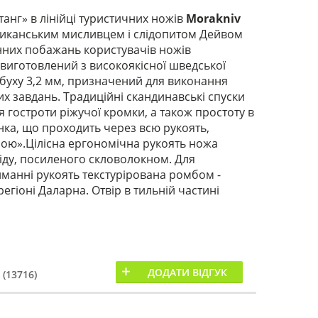
нг» в лінійці туристичних ножів
Morakniv
ериканським мисливцем і слідопитом Дейвом
енних побажань користувачів ножів
 виготовлений з високоякісної шведської
обуху 3,2 мм, призначений для виконання
х завдань. Традиційні скандинавські спуски
 гостроти ріжучої кромки, а також простоту в
инка, що проходить через всю рукоять,
бою».Цілісна ергономічна рукоять ножа
іду, посиленого скловолокном. Для
иманні рукоять текстурірована ромбом -
гіоні Даларна. Отвір в тильній частині
ДОДАТИ ВІДГУК
 (13716)