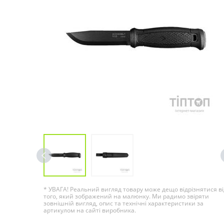
* УВАГА! Реальний вигляд товару може дещо відрізнятися ві
того, який зображений на малюнку. Ми радимо звіряти
зовнішній вигляд, опис та технічні характеристики за
артикулом на сайті виробника.