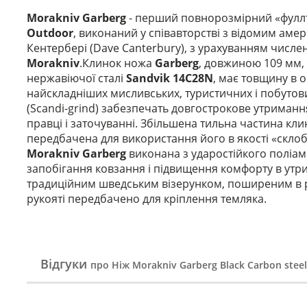
Morakniv Garberg
- перший повнорозмірний «фуллта
Outdoor
, виконаний у співавторстві з відомим ам
Кентербері (Dave Canterbury), з урахуванням числ
Morakniv
.Клинок ножа
Garberg
, довжиною 109 мм,
нержавіючої сталі
Sandvik 14C28N
, має товщину в 
найскладніших мисливських, туристичних і побутови
(Scandi-grind) забезпечать довгострокове утримання
правці і заточуванні. Збільшена тильна частина кл
передбачена для використання його в якості «скло
Morakniv Garberg
виконана з ударостійкого поліам
запобігання ковзання і підвищення комфорту в утр
традиційним шведським візерунком, поширеним в ре
рукояті передбачено для кріплення темляка.
Відгуки
про Ніж Morakniv Garberg Black Carbon steel