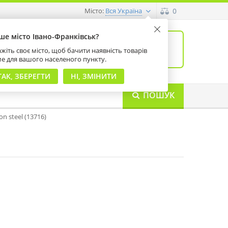
Місто:
0
Вся Україна
ше місто Івано-Франківськ?
0
товарів: 0
жіть своє місто, щоб бачити наявність товарів
на суму 0 грн
ме для вашого населеного пункту.
ТАК, ЗБЕРЕГТИ
НІ, ЗМІНИТИ
ПОШУК
n steel (13716)