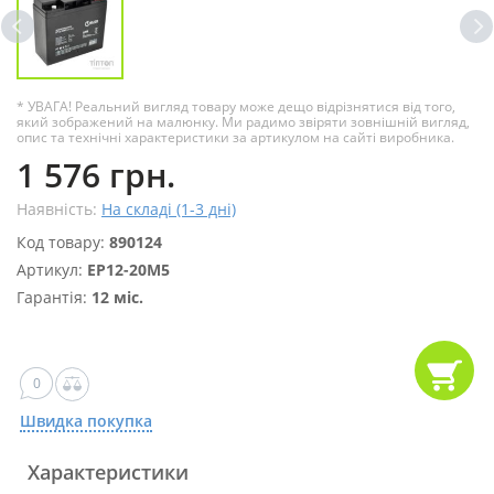
* УВАГА! Реальний вигляд товару може дещо відрізнятися від того,
який зображений на малюнку. Ми радимо звіряти зовнішній вигляд,
опис та технічні характеристики за артикулом на сайті виробника.
1 576 грн.
Наявність:
На складі (1-3 дні)
Код товару:
890124
Артикул:
EP12-20M5
Гарантія:
12 міс.
0
Швидка покупка
Характеристики