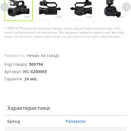
* УВАГА! Реальний вигляд товару може дещо відрізнятися від того,
який зображений на малюнку. Ми радимо звіряти зовнішній вигляд,
опис та технічні характеристики за артикулом на сайті виробника.
Наявність:
Немає на складі
Код товару:
900794
Артикул:
HC-X2000EE
Гарантія:
24 міс.
Характеристики
Бренд
Panasonic