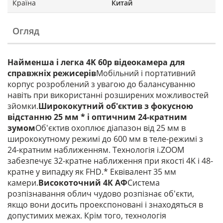
Країна
Китай
Огляд
Найменша і легка 4K 60p відеокамера для
справжніх режисерів
Мобільний і портативний
корпус розроблений з увагою до балансуванню
навіть при використанні розширених можливостей
зйомки.
Ширококутний об'єктив з фокусною
відстанню 25 мм * і оптичним 24-кратним
зумом
Об'єктив охоплює діапазон від 25 мм в
ширококутному режимі до 600 мм в теле-режимі з
24-кратним наближенням. Технологія i.ZOOM
забезпечує 32-кратне наближення при якості 4K і 48-
кратне у випадку як FHD.* Еквівалент 35 мм
камери.
Високоточний 4К АФ
Система
розпізнавання облич чудово розпізнає об'єкти,
якщо вони досить проекспоновані і знаходяться в
допустимих межах. Крім того, технологія