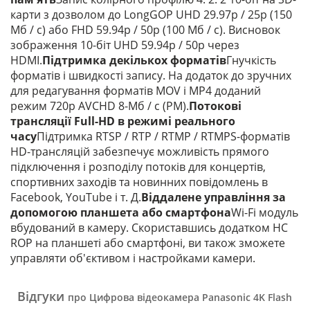
карти з дозволом до LongGOP UHD 29.97p / 25p (150
Мб / с) або FHD 59.94p / 50p (100 Мб / с). Висновок
зображення 10-біт UHD 59.94p / 50p через
HDMI.
Підтримка декількох форматів
Гнучкість
форматів і швидкості запису. На додаток до зручних
для редагування форматів MOV і MP4 доданий
режим 720p AVCHD 8-Мб / с (PM).
Потокові
трансляції Full-HD в режимі реального
часу
Підтримка RTSP / RTP / RTMP / RTMPS-форматів
HD-трансляцій забезпечує можливість прямого
підключення і розподілу потоків для концертів,
спортивних заходів та новинних повідомлень в
Facebook, YouTube і т. Д.
Віддалене управління за
допомогою планшета або смартфона
Wi-Fi модуль
вбудований в камеру. Скориставшись додатком HC
ROP на планшеті або смартфоні, ви також зможете
управляти об'єктивом і настройками камери.
Відгуки
про Цифрова відеокамера Panasonic 4K Flash