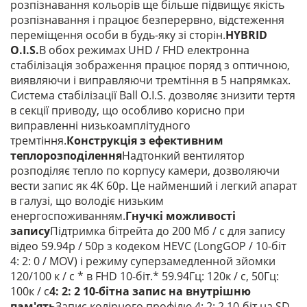
розпізнавання кольорів ще більше підвищує якість
розпізнавання і працює безперервно, відстеження
переміщення особи в будь-яку зі сторін.
HYBRID
O.I.S.
В обох режимах UHD / FHD електронна
стабілізація зображення працює поряд з оптичною,
виявляючи і виправляючи тремтіння в 5 напрямках.
Система стабілізації Ball O.I.S. дозволяє знизити тертя
в секції приводу, що особливо корисно при
виправленні низькоамплітудного
тремтіння.
Конструкція з ефективним
теплорозподілення
Надтонкий вентилятор
розподіляє тепло по корпусу камери, дозволяючи
вести запис як 4K 60p. Це найменший і легкий апарат
в галузі, що володіє низьким
енергоспоживанням.
Гнучкі можливості
запису
Підтримка бітрейта до 200 Мб / с для запису
відео 59.94p / 50p з кодеком HEVC (LongGOP / 10-біт
4: 2: 0 / MOV) і режиму суперзамедленной зйомки
120/100 к / с * в FHD 10-біт.* 59.94Гц: 120к / с, 50Гц:
100к / с
4: 2: 2 10-бітна запис на внутрішню
пам'ять
Запис колірного профілю 4: 2: 2 10-біт на SD-