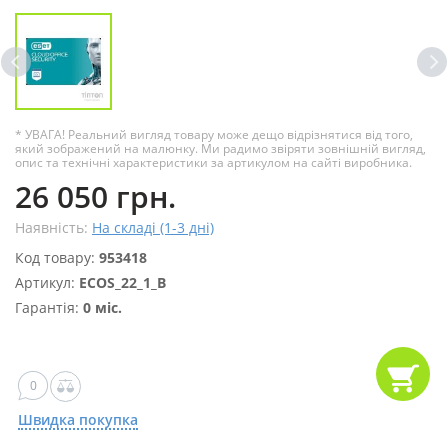
* УВАГА! Реальний вигляд товару може дещо відрізнятися від того,
який зображений на малюнку. Ми радимо звіряти зовнішній вигляд,
опис та технічні характеристики за артикулом на сайті виробника.
26 050 грн.
Наявність:
На складі (1-3 дні)
Код товару:
953418
Артикул:
ECOS_22_1_B
Гарантія:
0 міс.
0
Швидка покупка