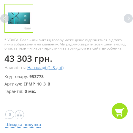
* УВАГА! Реальний вигляд товару може дещо відрізнятися від того,
який зображений на малюнку. Ми радимо звіряти зовнішній вигляд,
опис та технічні характеристики за артикулом на сайті виробника.
43 303 грн.
Наявність:
На складі (1-3 дні)
Код товару:
953778
Артикул:
EPMP_10_3_B
Гарантія:
0 міс.
0
Швидка покупка