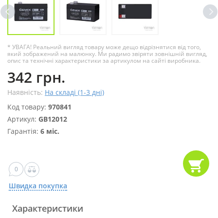
* УВАГА! Реальний вигляд товару може дещо відрізнятися від того,
який зображений на малюнку. Ми радимо звіряти зовнішній вигляд,
опис та технічні характеристики за артикулом на сайті виробника.
342 грн.
Наявність:
На складі (1-3 дні)
Код товару:
970841
Артикул:
GB12012
Гарантія:
6 міс.
0
Швидка покупка
Характеристики