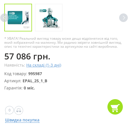
* УВАГА! Реальний вигляд товару може дещо відрізнятися від того,
який зображений на малюнку. Ми радимо звіряти зовнішній вигляд,
опис та технічні характеристики за артикулом на сайті виробника.
57 086 грн.
Наявність:
На складі (1-3 дні)
Код товару:
995987
Артикул:
EPAL_25_1_B
Гарантія:
0 міс.
0
Швидка покупка