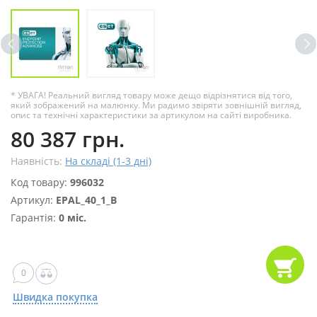
* УВАГА! Реальний вигляд товару може дещо відрізнятися від того,
який зображений на малюнку. Ми радимо звіряти зовнішній вигляд,
опис та технічні характеристики за артикулом на сайті виробника.
80 387 грн.
Наявність:
На складі (1-3 дні)
Код товару:
996032
Артикул:
EPAL_40_1_B
Гарантія:
0 міс.
0
Швидка покупка