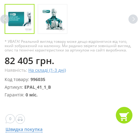
* УВАГА! Реальний вигляд товару може дещо відрізнятися від того,
який зображений на малюнку. Ми радимо звіряти зовнішній вигляд,
опис та технічні характеристики за артикулом на сайті виробника.
82 405 грн.
Наявність:
На складі (1-3 дні)
Код товару:
996035
Артикул:
EPAL_41_1_B
Гарантія:
0 міс.
0
Швидка покупка