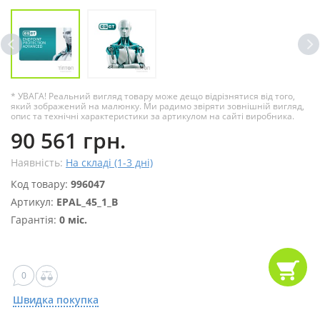
* УВАГА! Реальний вигляд товару може дещо відрізнятися від того,
який зображений на малюнку. Ми радимо звіряти зовнішній вигляд,
опис та технічні характеристики за артикулом на сайті виробника.
90 561 грн.
Наявність:
На складі (1-3 дні)
Код товару:
996047
Артикул:
EPAL_45_1_B
Гарантія:
0 міс.
0
Швидка покупка