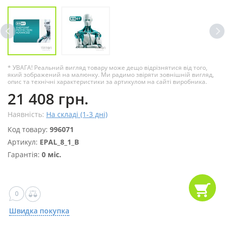
* УВАГА! Реальний вигляд товару може дещо відрізнятися від того,
який зображений на малюнку. Ми радимо звіряти зовнішній вигляд,
опис та технічні характеристики за артикулом на сайті виробника.
21 408 грн.
Наявність:
На складі (1-3 дні)
Код товару:
996071
Артикул:
EPAL_8_1_B
Гарантія:
0 міс.
0
Швидка покупка